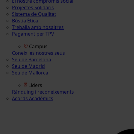
El nostre compromís social
Projectes Solidaris
Sistema de Qualitat
Bústia Ètica
Treballa amb nosaltres
Pagament per TPV
Campus
Coneix les nostres seus
Seu de Barcelona
Seu de Madrid
Seu de Mallorca
Líders
Rànquing i reconeixements
Acords Acadèmics