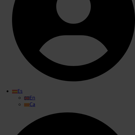
Es
En
Ca