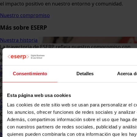
el impacto positivo en nuestro entorno y comunidad.
Nuestro compromiso
Más sobre ESERP
Nuestra historia
La trayectoria de ESERP refleja nuestro compromiso con
una educación de calidad, adaptada a los retos de cada
época y enfocada en el crecimiento de las personas.
De la utopía a la realidad
Propósito, visión y valores
Consentimiento
Detalles
Acerca d
En ESERP creemos en una educación basada en la
responsabilidad, la excelencia y en el contacto real con las
personas y la sociedad que nos rodea.
Esta página web usa cookies
Como queremos dejar nuestra huella
Las cookies de este sitio web se usan para personalizar el c
Profesorado
los anuncios, ofrecer funciones de redes sociales y analizar e
Contamos con un equipo docente formado por
Además, compartimos información sobre el uso que haga del
profesionales en activo y expertos académicos que
trasladan su conocimiento y experiencia al aula.
con nuestros partners de redes sociales, publicidad y anális
Nuestro claustro y ponentes
quienes pueden combinarla con otra información que les ha