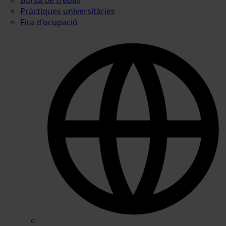
Pràctiques universitàries
Fira d'ocupació