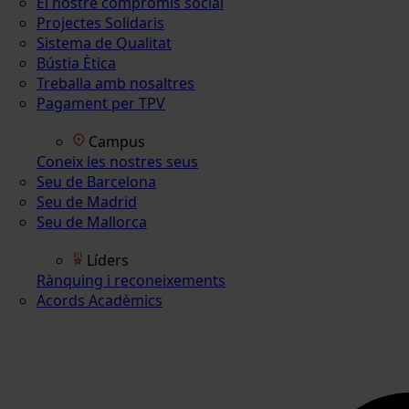
El nostre compromís social
Projectes Solidaris
Sistema de Qualitat
Bústia Ètica
Treballa amb nosaltres
Pagament per TPV
Campus
Coneix les nostres seus
Seu de Barcelona
Seu de Madrid
Seu de Mallorca
Líders
Rànquing i reconeixements
Acords Acadèmics