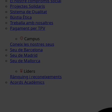
El nostre compromís social
Projectes Solidaris
Sistema de Qualitat
Bústia Ètica
Treballa amb nosaltres
Pagament per TPV
Campus
Coneix les nostres seus
Seu de Barcelona
Seu de Madrid
Seu de Mallorca
Líders
Rànquing i reconeixements
Acords Acadèmics