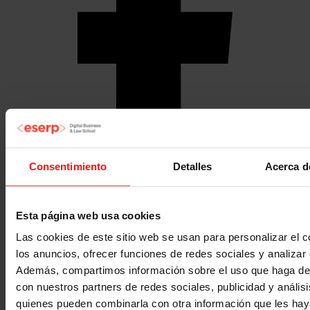
Consentimiento
Detalles
Acerca d
Esta página web usa cookies
Las cookies de este sitio web se usan para personalizar el c
los anuncios, ofrecer funciones de redes sociales y analizar e
Además, compartimos información sobre el uso que haga del
con nuestros partners de redes sociales, publicidad y anális
quienes pueden combinarla con otra información que les ha