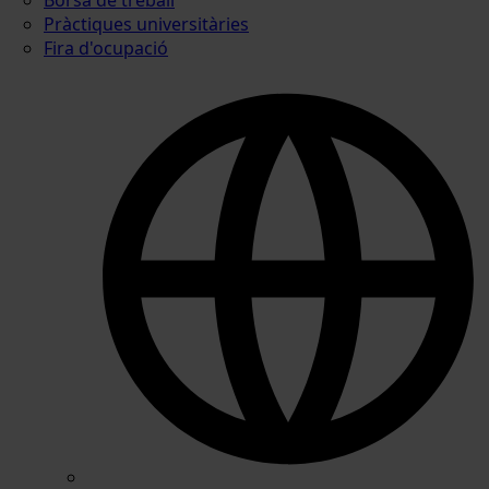
Pràctiques universitàries
Fira d'ocupació