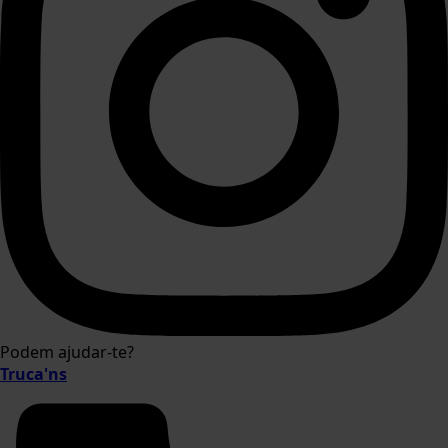
Podem ajudar-te?
Truca'ns