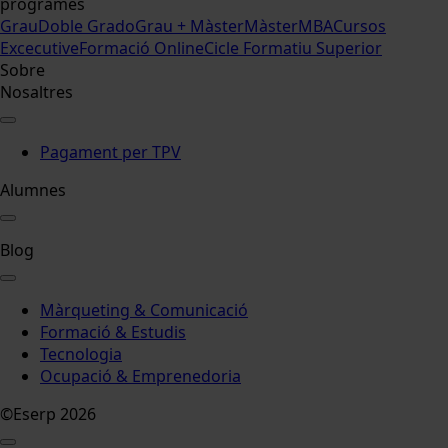
programes
Grau
Doble Grado
Grau + Màster
Màster
MBA
Cursos
Excecutive
Formació Online
Cicle Formatiu Superior
Sobre
Nosaltres
Pagament per TPV
Alumnes
Blog
Màrqueting & Comunicació
Formació & Estudis
Tecnologia
Ocupació & Emprenedoria
©Eserp 2026