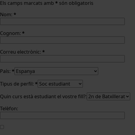
Els camps marcats amb
*
són obligatoris
Nom:
*
Cognom:
*
Correu electrònic:
*
País:
*
Tipus de perfil:
*
Quin curs està estudiant el vostre fill?:
Telèfon: