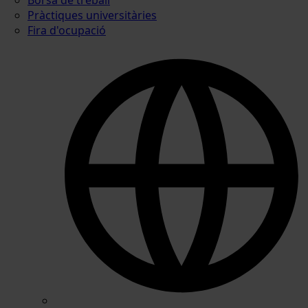
Pràctiques universitàries
Fira d'ocupació