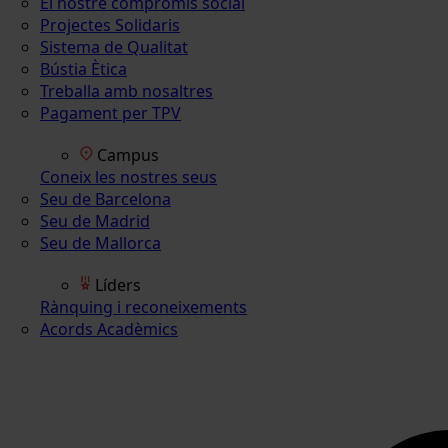
El nostre compromís social
Projectes Solidaris
Sistema de Qualitat
Bústia Ètica
Treballa amb nosaltres
Pagament per TPV
Campus
Coneix les nostres seus
Seu de Barcelona
Seu de Madrid
Seu de Mallorca
Líders
Rànquing i reconeixements
Acords Acadèmics