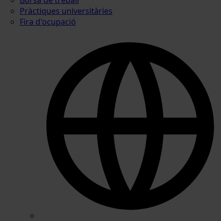
Pràctiques universitàries
Fira d'ocupació