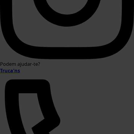
Podem ajudar-te?
Truca'ns