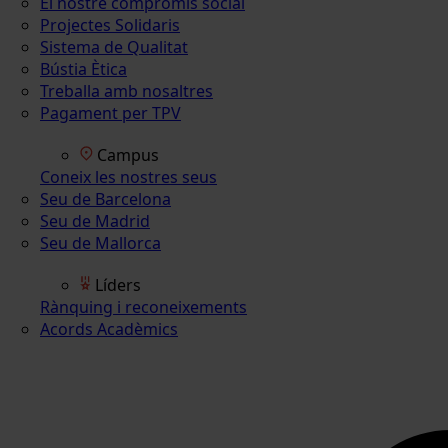
El nostre compromís social
Projectes Solidaris
Sistema de Qualitat
Bústia Ètica
Treballa amb nosaltres
Pagament per TPV
Campus
Coneix les nostres seus
Seu de Barcelona
Seu de Madrid
Seu de Mallorca
Líders
Rànquing i reconeixements
Acords Acadèmics