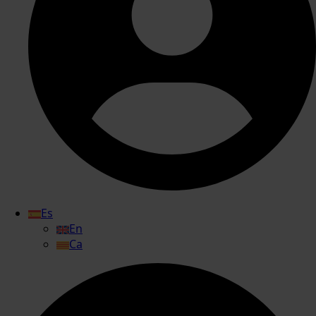
Es
En
Ca