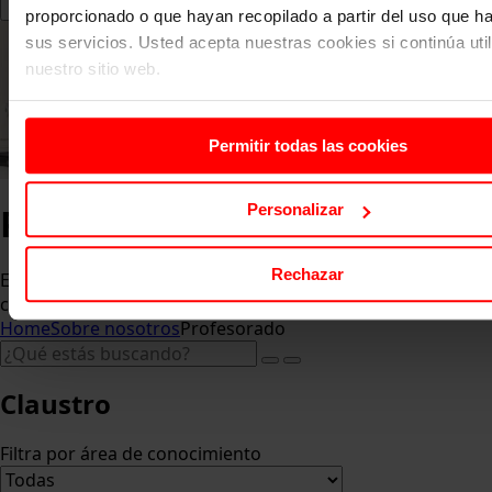
proporcionado o que hayan recopilado a partir del uso que 
sus servicios. Usted acepta nuestras cookies si continúa uti
nuestro sitio web.
Permitir todas las cookies
Profesorado
Personalizar
Rechazar
El claustro se compone de académicos que están en
contacto con la realidad empresarial.
Home
Sobre nosotros
Profesorado
Claustro
Filtra por área de conocimiento