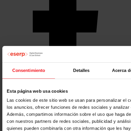
Consentimiento
Detalles
Acerca d
Esta página web usa cookies
Las cookies de este sitio web se usan para personalizar el c
los anuncios, ofrecer funciones de redes sociales y analizar e
Además, compartimos información sobre el uso que haga del
con nuestros partners de redes sociales, publicidad y anális
quienes pueden combinarla con otra información que les ha