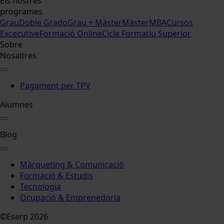
Els nostres
programes
Grau
Doble Grado
Grau + Màster
Màster
MBA
Cursos
Excecutive
Formació Online
Cicle Formatiu Superior
Sobre
Nosaltres
Pagament per TPV
Alumnes
Blog
Màrqueting & Comunicació
Formació & Estudis
Tecnologia
Ocupació & Emprenedoria
©Eserp 2026