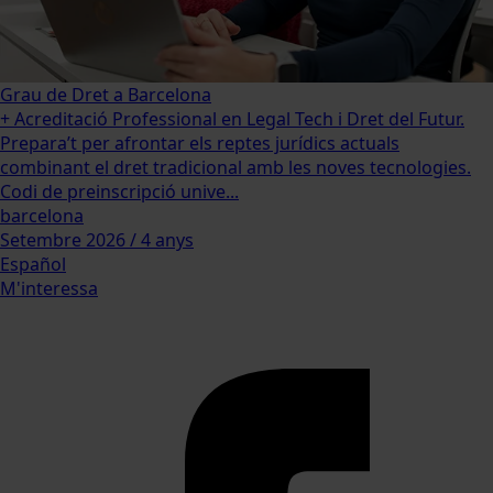
Grau de Dret a Barcelona
+ Acreditació Professional en Legal Tech i Dret del Futur.
Prepara’t per afrontar els reptes jurídics actuals
combinant el dret tradicional amb les noves tecnologies.
Codi de preinscripció unive...
barcelona
Setembre 2026 / 4 anys
Español
M'interessa