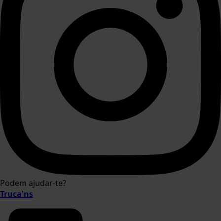
Podem ajudar-te?
Truca'ns