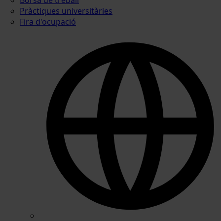
Pràctiques universitàries
Fira d'ocupació