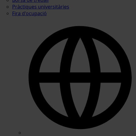
Pràctiques universitàries
Fira d'ocupació