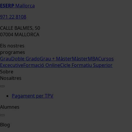
ESERP
Mallorca
971 22 8108
CALLE BALMES, 50
07004 MALLORCA
Els nostres
programes
Grau
Doble Grado
Grau + Màster
Màster
MBA
Cursos
Excecutive
Formació Online
Cicle Formatiu Superior
Sobre
Nosaltres
Pagament per TPV
Alumnes
Blog