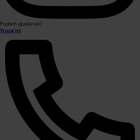
Podem ajudar-te?
Truca'ns