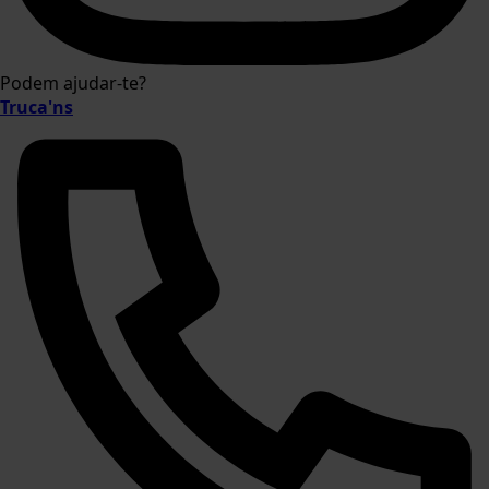
Podem ajudar-te?
Truca'ns