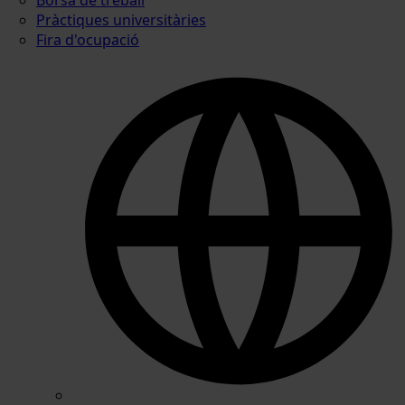
Pràctiques universitàries
Fira d'ocupació