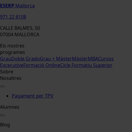
ESERP
Mallorca
971 22 8108
CALLE BALMES, 50
07004 MALLORCA
Els nostres
programes
Grau
Doble Grado
Grau + Màster
Màster
MBA
Cursos
Excecutive
Formació Online
Cicle Formatiu Superior
Sobre
Nosaltres
Pagament per TPV
Alumnes
Blog