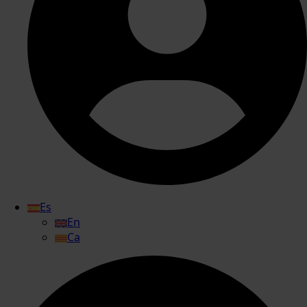
Es
En
Ca