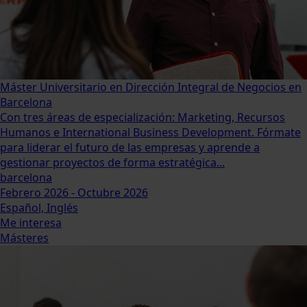
Máster Universitario en Dirección Integral de Negocios en
Barcelona
Con tres áreas de especialización: Marketing, Recursos
Humanos e International Business Development. Fórmate
para liderar el futuro de las empresas y aprende a
gestionar proyectos de forma estratégica...
barcelona
Febrero 2026 - Octubre 2026
Español, Inglés
Me interesa
Másteres