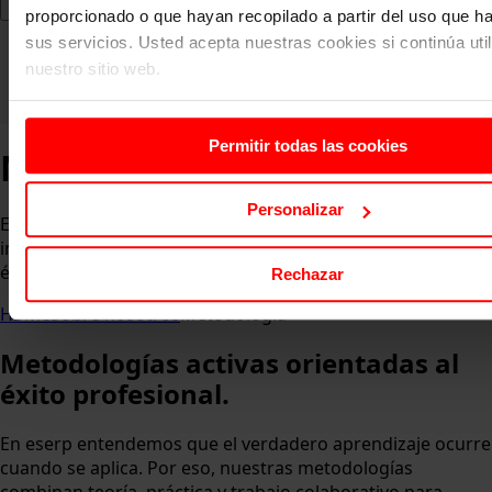
proporcionado o que hayan recopilado a partir del uso que 
sus servicios. Usted acepta nuestras cookies si continúa uti
nuestro sitio web.
Permitir todas las cookies
Metodología
Personalizar
En eserp formamos a través de metodologías prácticas e
innovadoras que preparan al alumnado para afrontar con
éxito los retos reales del entorno profesional.
Rechazar
Home
Sobre nosotros
Metodología
Metodologías activas orientadas al
éxito profesional.
En eserp entendemos que el verdadero aprendizaje ocurre
cuando se aplica. Por eso, nuestras metodologías