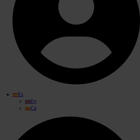
Es
En
Ca