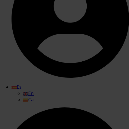
Es
En
Ca