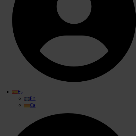
Es
En
Ca