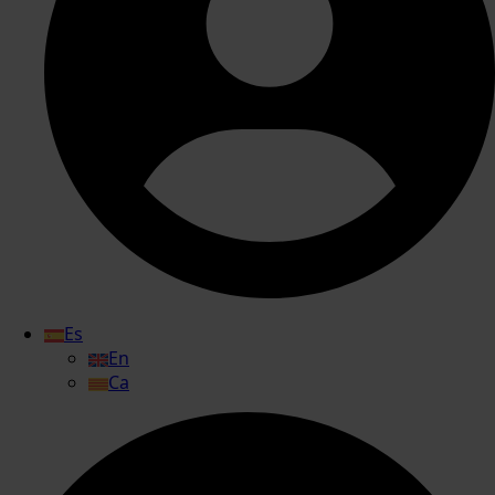
Es
En
Ca