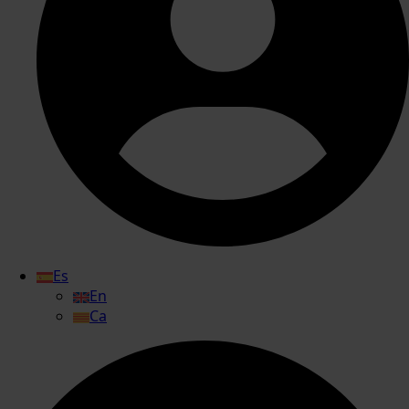
Es
En
Ca