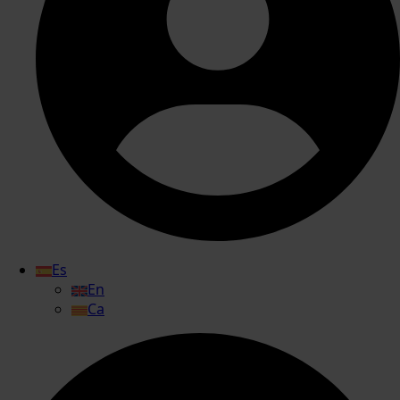
Es
En
Ca