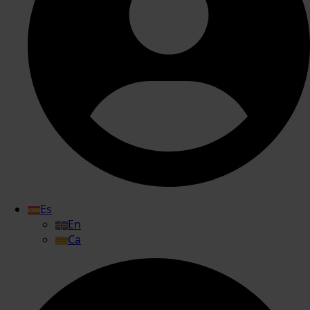
Es
En
Ca