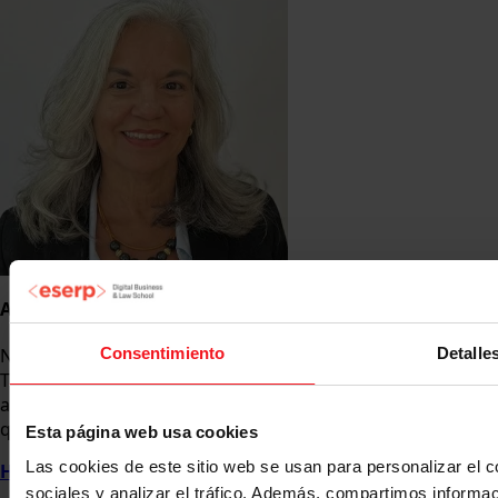
Ana Marcova del Castillo
Consentimiento
Detalle
Nos importa conocerte: tus talentos, fortalezas y sueños.
Tu orientador te guiará para sacar lo mejor de ti y
asegurarse de que tu paso por eserp encaje con lo que
quieres para tu futuro.
Esta página web usa cookies
Las cookies de este sitio web se usan para personalizar el c
Hablemos de tus objetivos
sociales y analizar el tráfico. Además, compartimos informac