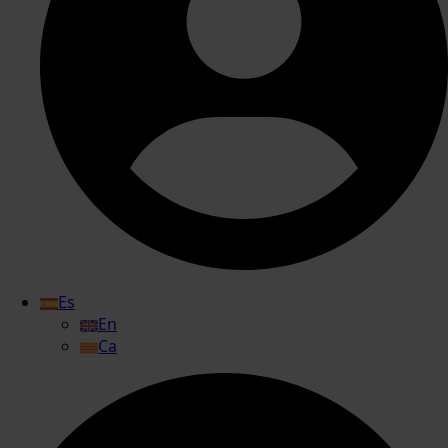
Es
En
Ca