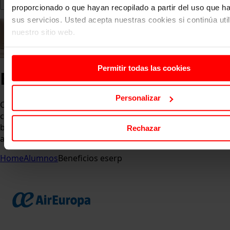
proporcionado o que hayan recopilado a partir del uso que 
sus servicios. Usted acepta nuestras cookies si continúa uti
nuestro sitio web.
Permitir todas las cookies
Beneficios eserp
Personalizar
Como resultado de distintos acuerdos y colaboraciones
con empresas, eserp ofrece a sus alumnos ventajas,
beneficios, ofertas y descuentos de los que se podrán
Rechazar
aprovechar.
Home
Alumnos
Beneficios eserp