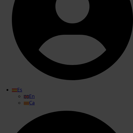
Es
En
Ca