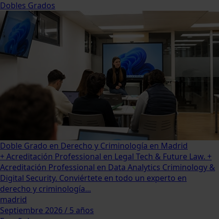
Dobles Grados
Doble Grado en Derecho y Criminología en Madrid
+ Acreditación Professional en Legal Tech & Future Law. +
Acreditación Professional en Data Analytics Criminology &
Digital Security. Conviértete en todo un experto en
derecho y criminología...
madrid
Septiembre 2026 / 5 años