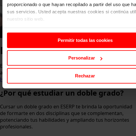
proporcionado o que hayan recopilado a partir del uso que 
sus servicios. Usted acepta nuestras cookies si continúa uti
nuestro sitio web.
Permitir todas las cookies
Dobles Grados
en eserp
Personalizar
Explora nuestra oferta de dobles grados en eserp y
apuesta por la carrera que mejor encaje contigo.
Rechazar
Home
Programas
Doble Grados
¿Por qué estudiar un doble grado?
Cursar un doble grado en ESERP te brinda la oportunidad
de formarte en dos disciplinas que se complementan,
potenciando tus habilidades y ampliando tus horizontes
profesionales.