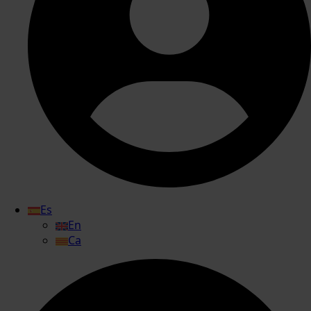
Es
En
Ca