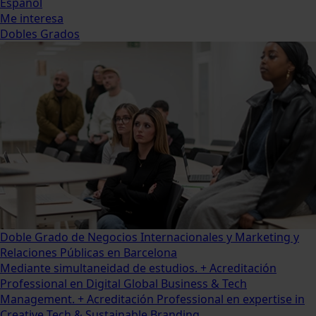
Español
Me interesa
Dobles Grados
Doble Grado de Negocios Internacionales y Marketing y
Relaciones Públicas en Barcelona
Mediante simultaneidad de estudios. + Acreditación
Professional en Digital Global Business & Tech
Management. + Acreditación Professional en expertise in
Creative Tech & Sustainable Branding...