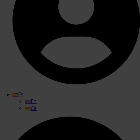
Es
En
Ca