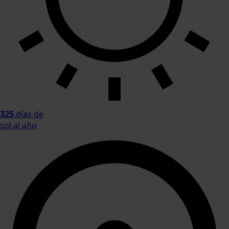
325
días de
sol al año