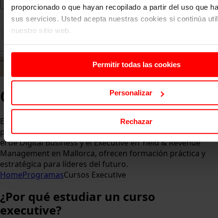
proporcionado o que hayan recopilado a partir del uso que 
sus servicios. Usted acepta nuestras cookies si continúa uti
nuestro sitio web.
Permitir todas las cookies
Cursos Executive
en eserp
Personalizar
Especialízate con nuestros programas propios, diseñados
Rechazar
para potenciar tu desarrollo profesional. Programas como
el de Digital Business y el Executive en Yield & Revenue
Management en Mallorca, ofrecen formación práctica y
estratégica para líderes del futuro.
Home
Programas
Cursos Executive
¿Por qué estudiar un curso
executive?