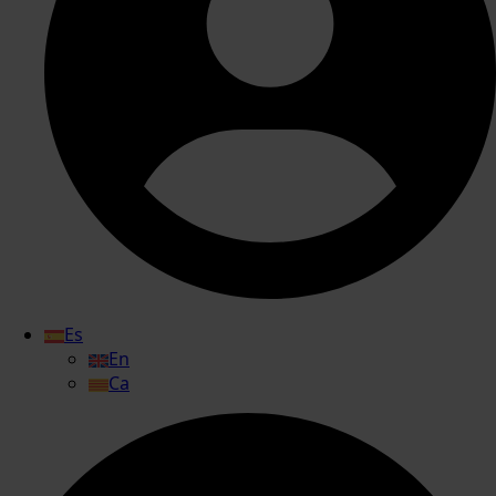
Es
En
Ca