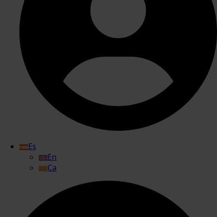
Es
En
Ca