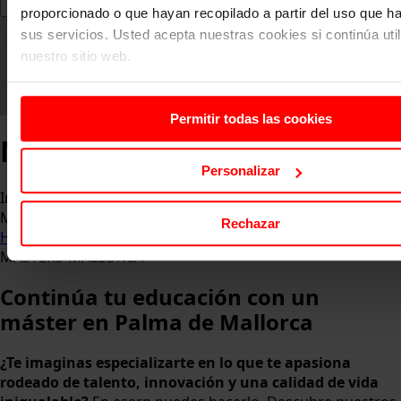
proporcionado o que hayan recopilado a partir del uso que 
sus servicios. Usted acepta nuestras cookies si continúa uti
nuestro sitio web.
Permitir todas las cookies
Másteres en Mallorca
Personalizar
Impulsa tu carrera profesional desde el corazón del
Mediterráneo.
Rechazar
Home
Programas
Másteres en Mallorca
MASTERS-MALLORCA
Continúa tu educación con un
máster en Palma de Mallorca
¿Te imaginas especializarte en lo que te apasiona
rodeado de talento, innovación y una calidad de vida