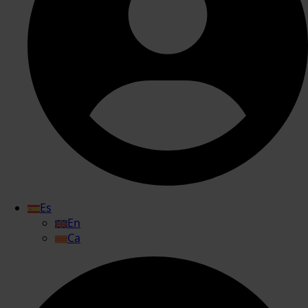
Es
En
Ca