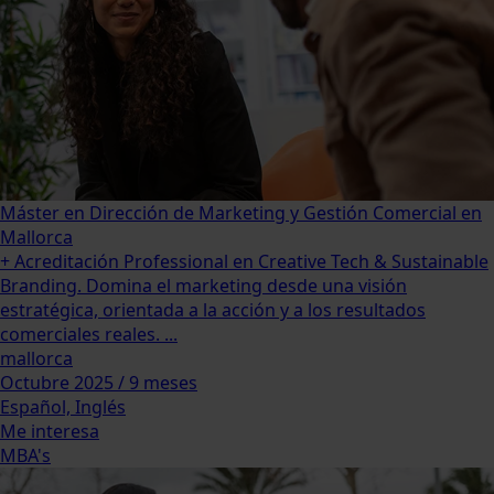
Máster en Dirección de Marketing y Gestión Comercial en
Mallorca
+ Acreditación Professional en Creative Tech & Sustainable
Branding. Domina el marketing desde una visión
estratégica, orientada a la acción y a los resultados
comerciales reales. ...
mallorca
Octubre 2025 / 9 meses
Español, Inglés
Me interesa
MBA's