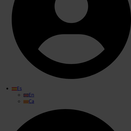
Es
En
Ca