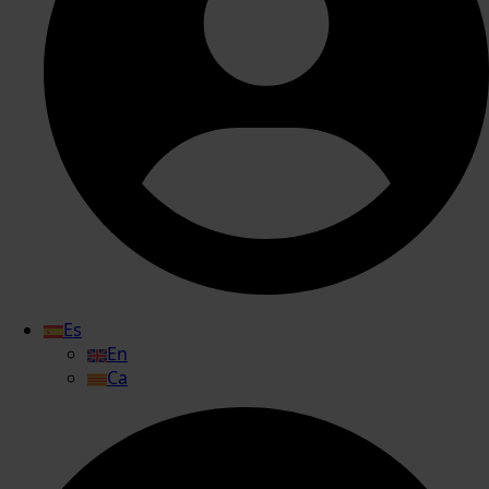
Es
En
Ca