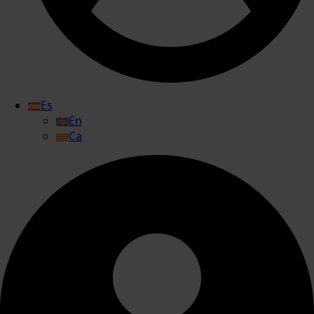
Es
En
Ca