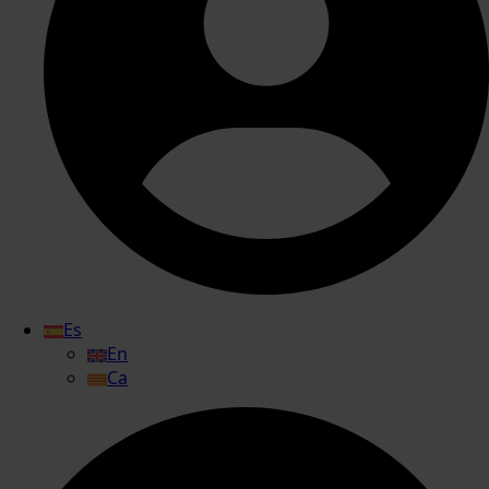
Es
En
Ca