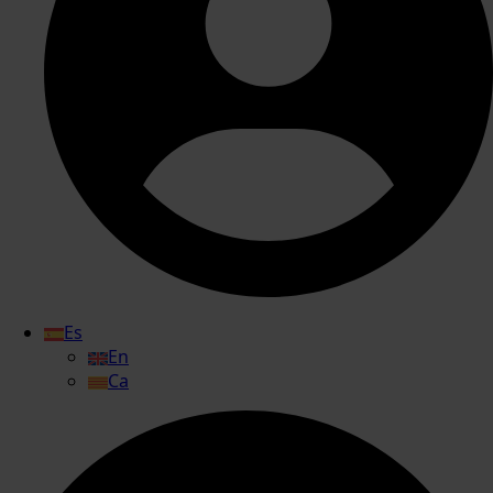
Es
En
Ca