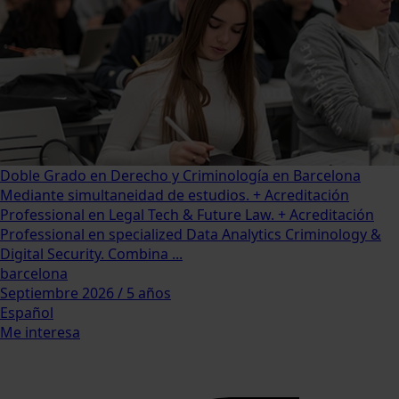
Doble Grado en Derecho y Criminología en Barcelona
Mediante simultaneidad de estudios. + Acreditación
Professional en Legal Tech & Future Law. + Acreditación
Professional en specialized Data Analytics Criminology &
Digital Security. Combina ...
barcelona
Septiembre 2026 / 5 años
Español
Me interesa