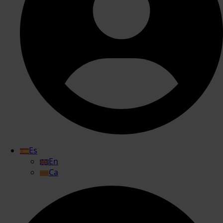
Es
En
Ca