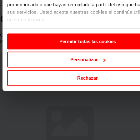
proporcionado o que hayan recopilado a partir del uso que 
sus servicios. Usted acepta nuestras cookies si continúa uti
Gabriel Bergas
nuestro sitio web.
Global Data & Business Intelligence Manager en Bahia
Principe Hotels & Resorts
Permitir todas las cookies
Personalizar
Rechazar