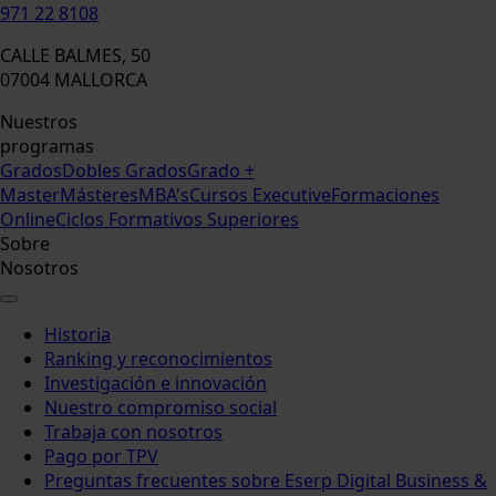
971 22 8108
CALLE BALMES, 50
07004 MALLORCA
Nuestros
programas
Grados
Dobles Grados
Grado +
Master
Másteres
MBA's
Cursos Executive
Formaciones
Online
Ciclos Formativos Superiores
Sobre
Nosotros
Historia
Ranking y reconocimientos
Investigación e innovación
Nuestro compromiso social
Trabaja con nosotros
Pago por TPV
Preguntas frecuentes sobre Eserp Digital Business &