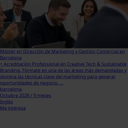
Máster en Dirección de Marketing y Gestión Comercial en
Barcelona
+ Acreditación Professional en Creative Tech & Sustainable
Branding. Fórmate en una de las áreas más demandadas y
domina las técnicas clave del marketing para generar
oportunidades de negocio. ...
barcelona
Octubre 2026 / 9 meses
Inglés
Me interesa