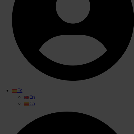
Es
En
Ca