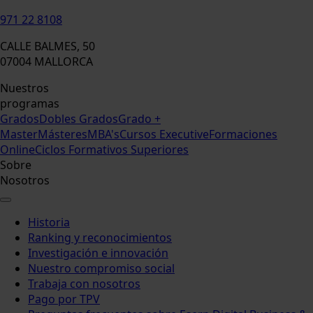
971 22 8108
CALLE BALMES, 50
07004 MALLORCA
Nuestros
programas
Grados
Dobles Grados
Grado +
Master
Másteres
MBA's
Cursos Executive
Formaciones
Online
Ciclos Formativos Superiores
Sobre
Nosotros
Historia
Ranking y reconocimientos
Investigación e innovación
Nuestro compromiso social
Trabaja con nosotros
Pago por TPV