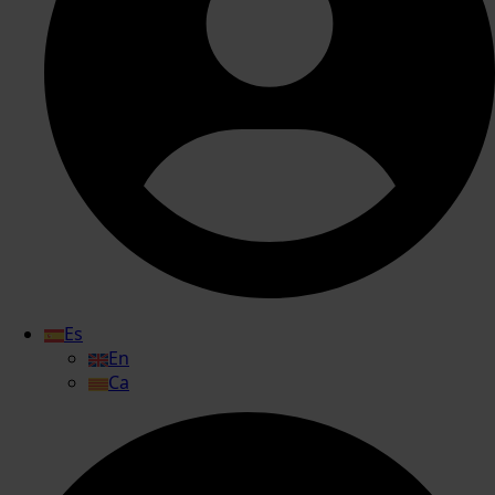
Es
En
Ca