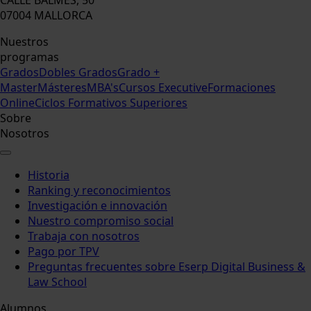
07004 MALLORCA
Nuestros
programas
Grados
Dobles Grados
Grado +
Master
Másteres
MBA's
Cursos Executive
Formaciones
Online
Ciclos Formativos Superiores
Sobre
Nosotros
Historia
Ranking y reconocimientos
Investigación e innovación
Nuestro compromiso social
Trabaja con nosotros
Pago por TPV
Preguntas frecuentes sobre Eserp Digital Business &
Law School
Alumnos