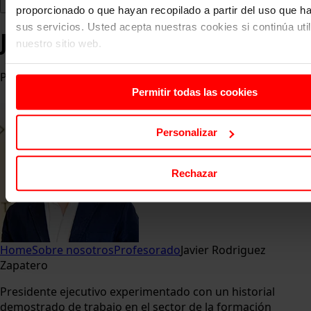
proporcionado o que hayan recopilado a partir del uso que 
sus servicios. Usted acepta nuestras cookies si continúa uti
Javier Rodriguez Zapatero
nuestro sitio web.
Presidente del Grupo Digitalent
Permitir todas las cookies
Personalizar
Rechazar
Home
Sobre nosotros
Profesorado
Javier Rodriguez
Zapatero
Presidente ejecutivo experimentado con un historial
demostrado de trabajo en el sector de la formación