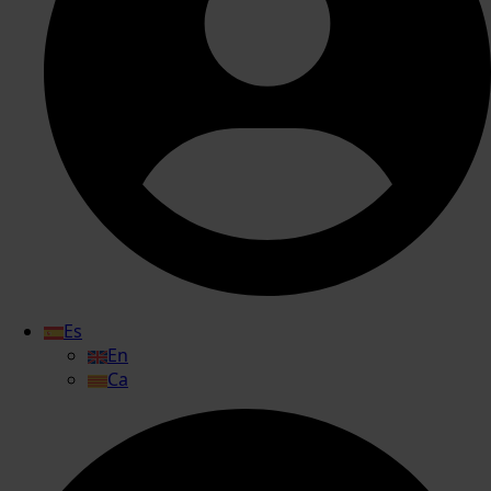
Es
En
Ca