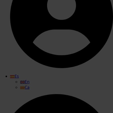
Es
En
Ca