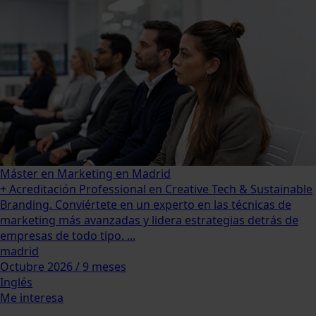
Máster en Marketing en Madrid
+ Acreditación Professional en Creative Tech & Sustainable
Branding. Conviértete en un experto en las técnicas de
marketing más avanzadas y lidera estrategias detrás de
empresas de todo tipo. ...
madrid
Octubre 2026 / 9 meses
Inglés
Me interesa