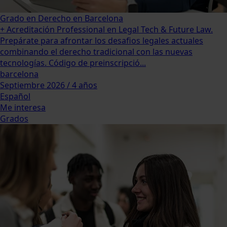
Grado en Derecho en Barcelona
+ Acreditación Professional en Legal Tech & Future Law.
Prepárate para afrontar los desafios legales actuales
combinando el derecho tradicional con las nuevas
tecnologías. Código de preinscripció...
barcelona
Septiembre 2026 / 4 años
Español
Me interesa
Grados