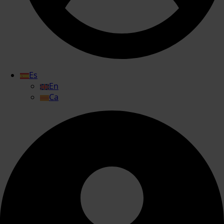
Es
En
Ca