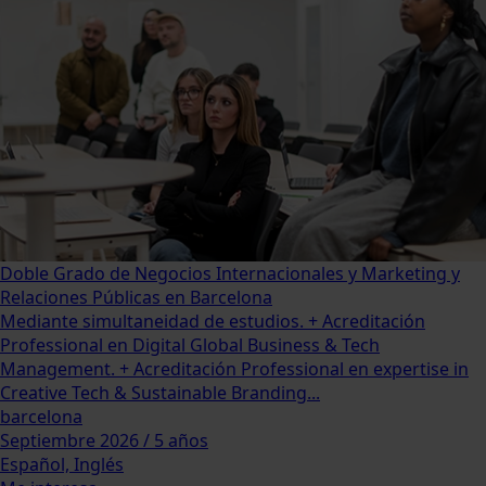
Doble Grado de Negocios Internacionales y Marketing y
Relaciones Públicas en Barcelona
Mediante simultaneidad de estudios. + Acreditación
Professional en Digital Global Business & Tech
Management. + Acreditación Professional en expertise in
Creative Tech & Sustainable Branding...
barcelona
Septiembre 2026 / 5 años
Español, Inglés