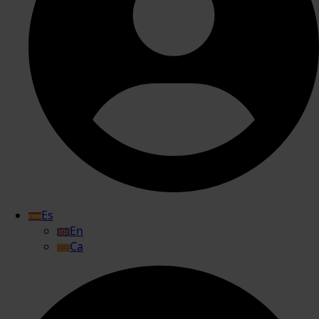
Es
En
Ca