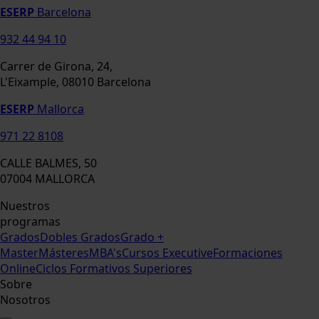
ESERP
Barcelona
932 44 94 10
Carrer de Girona, 24,
L'Eixample, 08010 Barcelona
ESERP
Mallorca
971 22 8108
CALLE BALMES, 50
07004 MALLORCA
Nuestros
programas
Grados
Dobles Grados
Grado +
Master
Másteres
MBA's
Cursos Executive
Formaciones
Online
Ciclos Formativos Superiores
Sobre
Nosotros