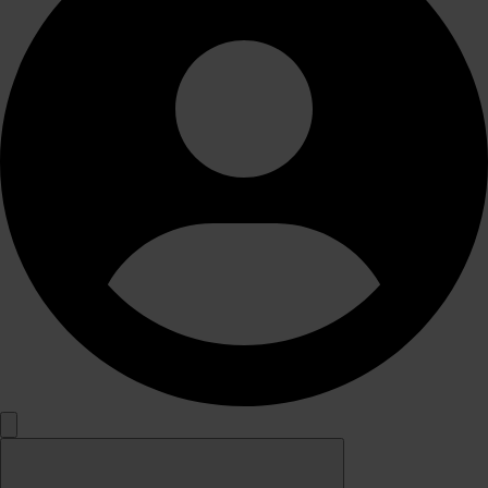
Search
for: