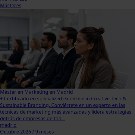
Másteres
Máster en Marketing en Madrid
+ Certificado en specialized expertise in Creative Tech &
Sustainable Branding. Conviértete en un experto en las
técnicas de marketing más avanzadas y lidera estrategias
detrás de empresas de tod...
madrid
Octubre 2026 / 9 meses