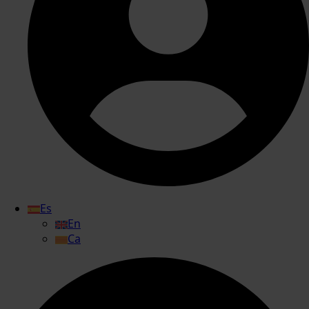
Es
En
Ca