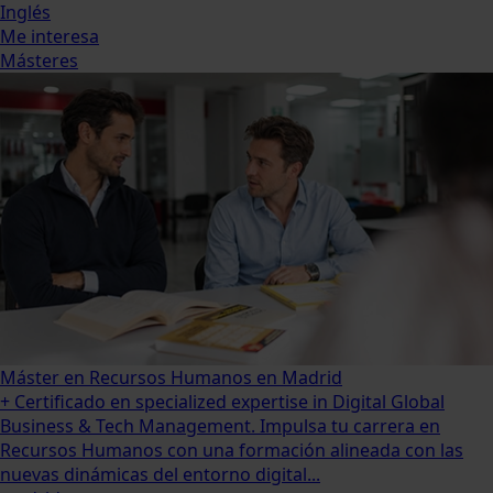
Inglés
Me interesa
Másteres
Máster en Recursos Humanos en Madrid
+ Certificado en specialized expertise in Digital Global
Business & Tech Management. Impulsa tu carrera en
Recursos Humanos con una formación alineada con las
nuevas dinámicas del entorno digital...