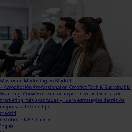
Máster en Marketing en Madrid
+ Acreditación Professional en Creative Tech & Sustainable
Branding. Conviértete en un experto en las técnicas de
marketing más avanzadas y lidera estrategias detrás de
empresas de todo tipo. ...
madrid
Octubre 2026 / 9 meses
Inglés