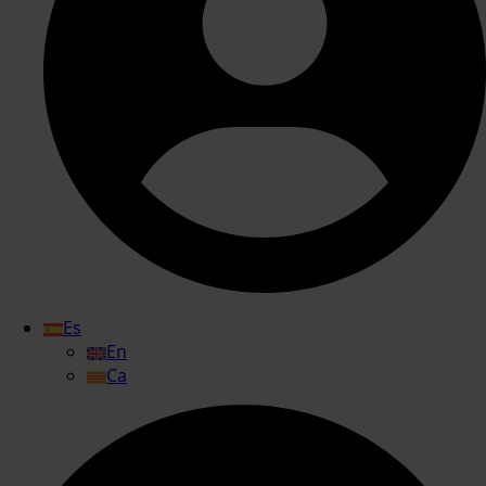
Es
En
Ca