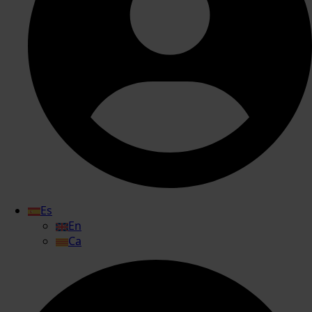
Es
En
Ca