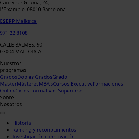
Carrer de Girona, 24,
L'Eixample, 08010 Barcelona
ESERP
Mallorca
971 22 8108
CALLE BALMES, 50
07004 MALLORCA
Nuestros
programas
Grados
Dobles Grados
Grado +
Master
Másteres
MBA's
Cursos Executive
Formaciones
Online
Ciclos Formativos Superiores
Sobre
Nosotros
Historia
Ranking y reconocimientos
Investigación e innovación