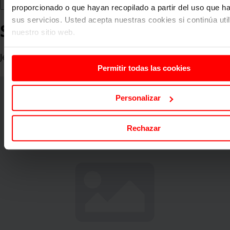
proporcionado o que hayan recopilado a partir del uso que 
sus servicios. Usted acepta nuestras cookies si continúa uti
Susana Deyà
nuestro sitio web.
Jefa de Departamento de Recursos Humanos en TIRME
Permitir todas las cookies
Personalizar
Rechazar