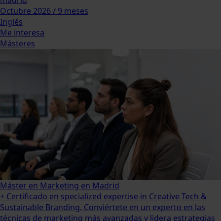
madrid
Octubre 2026 / 9 meses
Inglés
Me interesa
Másteres
Máster en Marketing en Madrid
+ Certificado en specialized expertise in Creative Tech &
Sustainable Branding. Conviértete en un experto en las
técnicas de marketing más avanzadas y lidera estrategias