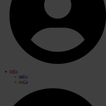
Es
En
Ca