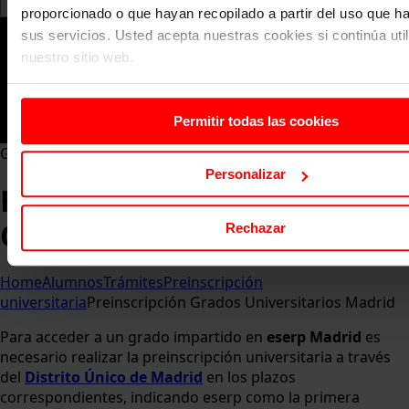
proporcionado o que hayan recopilado a partir del uso que 
sus servicios. Usted acepta nuestras cookies si continúa uti
nuestro sitio web.
Permitir todas las cookies
Grados en Madrid">
Personalizar
Requisitos de Admisión
Grados en Madrid
Rechazar
Home
Alumnos
Trámites
Preinscripción
universitaria
Preinscripción Grados Universitarios Madrid
Para acceder a un grado impartido en
eserp Madri
d
es
necesario realizar la preinscripción universitaria a través
del
Distrito Único de Madrid
en los plazos
correspondientes, indicando eserp como la primera