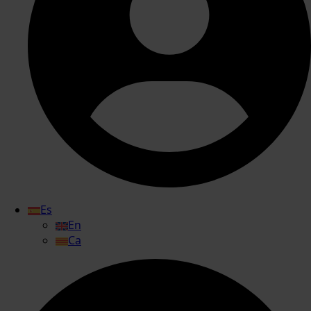
Es
En
Ca