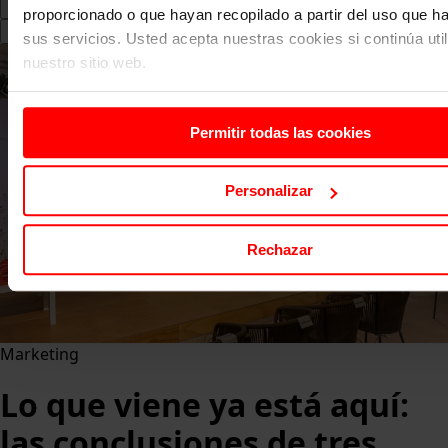
proporcionado o que hayan recopilado a partir del uso que 
Search
sus servicios. Usted acepta nuestras cookies si continúa uti
for:
nuestro sitio web.
Permitir todas las cookies
Personalizar
Rechazar
Marketing
Lo que viene ya está aquí:
las conclusiones de tres