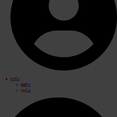
Es
En
Ca