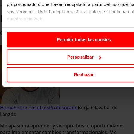
proporcionado o que hayan recopilado a partir del uso que 
sus servicios. Usted acepta nuestras cookies si continúa uti
Borja Olazabal de Lanzós
nuestro sitio web.
Q-commerce & Brands Director en Glovo
Permitir todas las cookies
Personalizar
Rechazar
Home
Sobre nosotros
Profesorado
Borja Olazabal de
Lanzós
Me apasiona aprender y siempre busco oportunidades
para implementar cambios transformacionales. Me