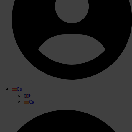
Es
En
Ca