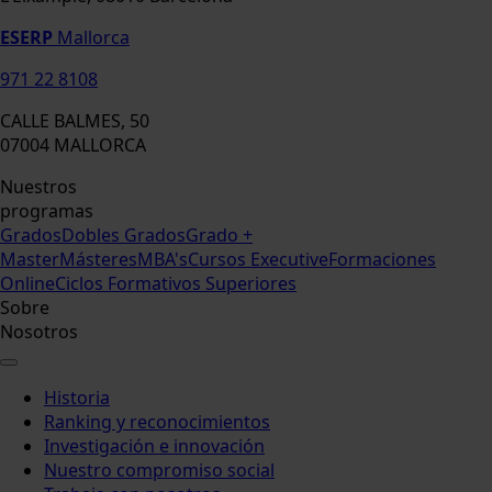
ESERP
Mallorca
971 22 8108
CALLE BALMES, 50
07004 MALLORCA
Nuestros
programas
Grados
Dobles Grados
Grado +
Master
Másteres
MBA's
Cursos Executive
Formaciones
Online
Ciclos Formativos Superiores
Sobre
Nosotros
Historia
Ranking y reconocimientos
Investigación e innovación
Nuestro compromiso social