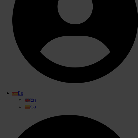
Es
En
Ca