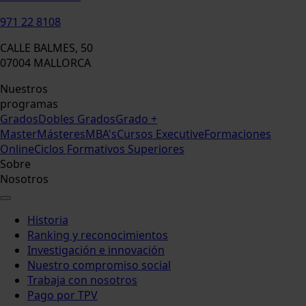
971 22 8108
CALLE BALMES, 50
07004 MALLORCA
Nuestros
programas
Grados
Dobles Grados
Grado +
Master
Másteres
MBA's
Cursos Executive
Formaciones
Online
Ciclos Formativos Superiores
Sobre
Nosotros
Historia
Ranking y reconocimientos
Investigación e innovación
Nuestro compromiso social
Trabaja con nosotros
Pago por TPV